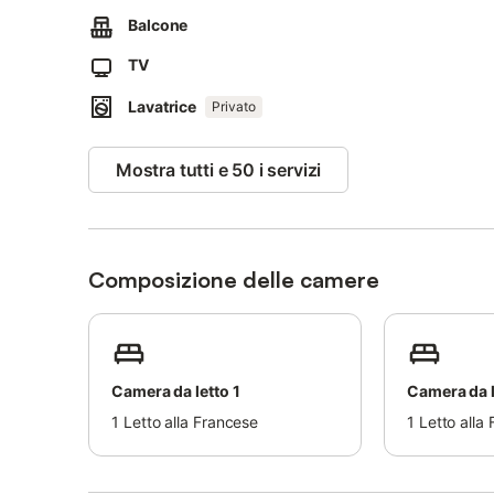
La spiaggia più vicina dista solo 500 metri.
Balcone
Un parcheggio privato per la vostra auto si trova diretta
TV
È possibile noleggiare biciclette elettriche, prenotare git
nel mondo sottomarino. È inoltre possibile affittare la pro
Lavatrice
Privato
Se siete interessati, siete pregati di contattare il propriet
Mostra tutti e 50 i servizi
Composizione delle camere
Camera da letto 1
Camera da l
1
Letto alla Francese
1
Letto alla