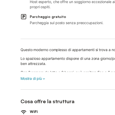
Host esperto, che offre un soggiorno eccezionale a
propri ospiti.
Parcheggio gratuito
Parcheggia sul posto senza preoccupazioni.
Questo moderno complesso di appartamenti si trova a nord-
Lo spazioso appartamento dispone di una zona giorno/pr
ben attrezzata.
Con 2 camere da letto e 2 bagni, può ospitare fino a 6 p
Mostra di più
I servizi aggiuntivi includono aria condizionata e TV satell
Inoltre, l'appartamento vacanze è adatto ai bambini e dis
La terrazza coperta con comodi mobili da salotto invita a
Cosa offre la struttura
In meno di 10 minuti a piedi si raggiunge il centro di Golfo
WiFi