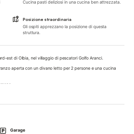
i
Cucina pasti deliziosi in una cucina ben attrezzata.
Posizione straordinaria
Gli ospiti apprezzano la posizione di questa
struttura.
est di Olbia, nel villaggio di pescatori Golfo Aranci.
anzo aperta con un divano letto per 2 persone e una cucina
ersone.
itare.
pone di un lettino per bambini, una culla e un seggiolone.
 prendere un caffè mattutino o un aperitivo serale.
 Aranci, dove si trovano vari negozi, ristoranti, bar e caffetterie.
Garage