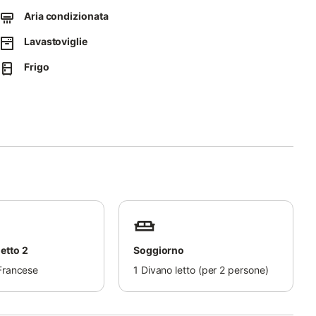
Aria condizionata
mente presso la casa.
Lavastoviglie
e in barca, partecipare all'osservazione dei delfini o immergersi
prietà per eventi.
Frigo
ario della struttura prima di prenotare.
etto 2
Soggiorno
 Francese
1
Divano letto (per 2 persone)