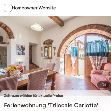
Bilder
Ausstattung
Bewertungen
Homeowner Website
1
/
29
Zeitraum wählen für aktuelle Preise
Ferienwohnung 'Trilocale Carlotta'