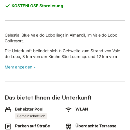
KOSTENLOSE Stornierung
Celestial Blue Vale do Lobo liegt in Almancil, im Vale do Lobo
Golfresort.
Die Unterkunft befindet sich in Gehweite zum Strand von Vale
do Lobo, 8 km von der Kirche São Lourenço und 12 km vom
Yachthafen Vilamoura entfernt.
Mehr anzeigen
Auch der Flughafen Faro (20 km), die Altstadt von Faro, das
Algarve Shopping Center (35 km), der Bahnhof Tunes (37 km)
und der Altstadtplatz von Albufeira (38 km) sind bequem
erreichbar.
Das bietet Ihnen die Unterkunft
Das geräumige Apartment verfügt über 2 Schlafzimmer, 2
Bäder, Bettwäsche, Handtücher, einen Fernseher mit
Beheizter Pool
WLAN
Streamingdiensten, eine voll ausgestattete Küche sowie eine
Gemeinschaftlich
Terrasse mit Gartenmöbeln und Blick ins Grüne. WLAN steht
Ihnen im gesamten Apartment kostenfrei zur Verfügung.
Parken auf Straße
Überdachte Terrasse