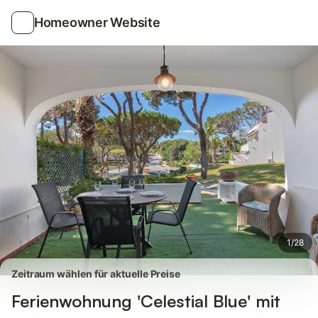
Bilder
Ausstattung
Bewertungen
Homeowner Website
1
/
28
Zeitraum wählen für aktuelle Preise
Ferienwohnung 'Celestial Blue' mit