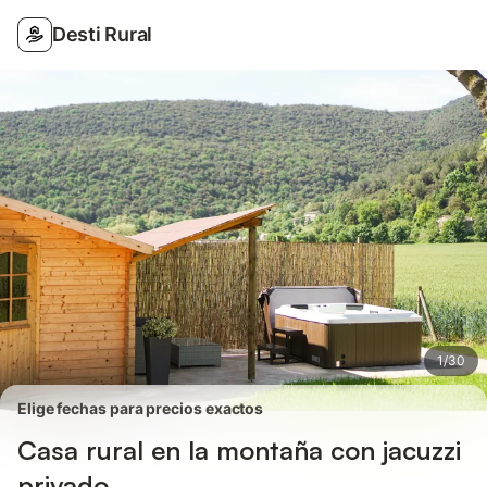
Fotos
Servicios
Valoraciones
Desti Rural
1
/
30
Elige fechas para precios exactos
Casa rural en la montaña con jacuzzi
privado