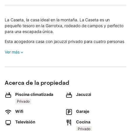
La Caseta, la casa ideal en la montaña. La Caseta es un
pequeño tesoro en la Garrotxa, rodeado de campos y perfecto
para una escapada única.
Esta acogedora casa con jacuzzi privado para cuatro personas
es ideal para parejas, familias o amigos que buscan un refugio
Ver más
íntimo en la naturaleza.
El jacuzzi es uno de los grandes atractivos de La Caseta: en
invierno, sus chorros cálidos envuelven en un ambiente de relax
total; en verano, con el agua fría, se convierte en una pequeña
piscina privada refrescante, perfecta para los días de calor de
Acerca de la propiedad
la Garrotxa.
Piscina climatizada
Jacuzzi
Dispone de dos dormitorios dobles, cada uno con su propio
Privado
baño, una zona de comedor-cocina y un jardín privado con
moreras, donde podéis relajaros y leer tranquilamente.
Wifi
Garaje
Además, La Caseta cuenta con una barbacoa propia, perfecta
Televisión
Cocina
para organizar comidas al aire libre.
Privado