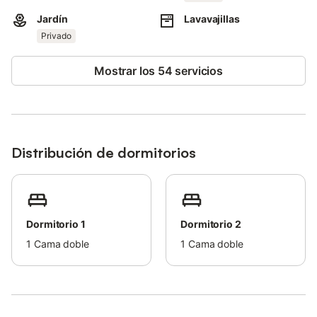
Las habitaciones son versátiles y cómodas, adaptándose a
Jardín
Lavavajillas
vuestras necesidades.
Privado
El aparcamiento es amplio y de fácil acceso.
La Caseta os invita a desconectar y conectar con la naturaleza.
Mostrar los 54 servicios
Venid a descubrir este rincón especial en la Garrotxa.
Distribución de dormitorios
Dormitorio 1
Dormitorio 2
1
Cama doble
1
Cama doble