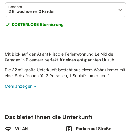
Personen
2 Erwachsene, 0 Kinder
KOSTENLOSE Stornierung
Mit Blick auf den Atlantik ist die Ferienwohnung Le Nid de
Keragan in Ploemeur perfekt für einen entspannten Urlaub.
Die 32 m² große Unterkunft besteht aus einem Wohnzimmer mit
einer Schlafcouch für 2 Personen, 1 Schlafzimmer und 1
Badezimmer und bietet somit Platz für 4 Personen.
Mehr anzeigen
Zur Ausstattung gehören außerdem Wi-Fi, ein TV sowie eine
Waschmaschine.
Diese Unterkunft bietet nicht: Klimaanlage und Handtücher.
Das bietet Ihnen die Unterkunft
Dieses Ferienhaus verfügt über eine private überdachte
Terrasse für entspannte Abende.
WLAN
Parken auf Straße
Ein Parkplatz ist auf dem Grundstück vorhanden und kostenlose