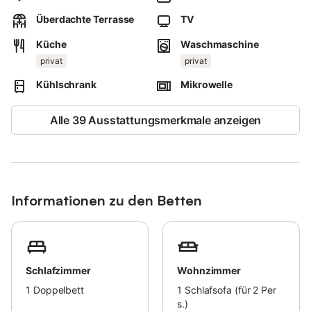
Parkplätze sind an der Straße vorhanden.
Überdachte Terrasse
TV
Haustiere, Rauchen und Veranstaltungen sind nicht erlaubt.
Diese Unterkunft verfügt über ein bequemes Self Check-in
Küche
Waschmaschine
System.
privat
privat
Kühlschrank
Mikrowelle
Alle 39 Ausstattungsmerkmale anzeigen
Informationen zu den Betten
Schlafzimmer
Wohnzimmer
1
Doppelbett
1
Schlafsofa (für 2 Per
s.)