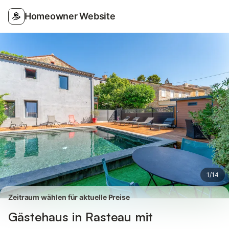
Bilder
Ausstattung
Bewertungen
Homeowner Website
1
/
14
Zeitraum wählen für aktuelle Preise
Gästehaus in Rasteau mit