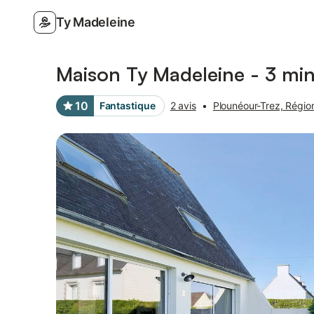
Ty Madeleine
Photos
Équipements
Avis des voyageurs
Maison Ty Madeleine - 3 minu
10
Fantastique
2 avis
•
Plounéour-Trez, Régio