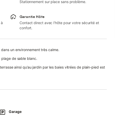
Stationnement sur place sans problème.
Garantie Hôte
 à
Contact direct avec l’hôte pour votre sécurité et
confort.
e dans un environnement très calme.
 plage de sable blanc.
errasse ainsi qu’au jardin par les baies vitrées de plain-pied est
ement 5 minutes pour les amateurs de randonnée. Le centre de
 en 5 minutes depuis la maison.
n famille ou entre amis.
Garage