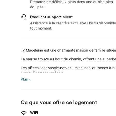
Préparez de délicieux plats dans une cuisine bien
équipée.
Excellent support client
Assistance à la clientèle exclusive Holidu disponible
tout moment.
Ty Madeleine est une charmante maison de famille situé
La mer se trouve au bout du chemin, offrant une superbe
Les pièces sont spacieuses et lumineuses, et l’accès à la t
particulièrement agréable.
Plus
Le GR 34 et le sentier des douaniers se trouvent à seul
glisse et de char à voile est également accessible à pied
Cette maison est idéale pour passer de belles vacances e
Ce que vous offre ce logement
La maison se compose ainsi :
WiFi