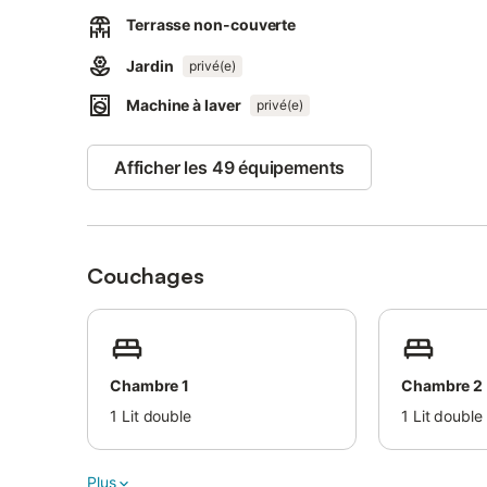
Au rez-de-chaussée :
Terrasse non-couverte
- Un garage
- Un salon
Jardin
privé(e)
- Une salle à manger
- Une cuisine
Machine à laver
privé(e)
- Une chambre avec salle d’eau
- Un WC
Afficher les 49 équipements
À l’étage :
- Une salle d’eau
- Un WC
- Trois chambres avec vue sur la mer
Couchages
Grand jardin clos avec petite vue sur la mer.
Deux places de parking sont disponibles à l’avant de la 
Chambre 1
Chambre 2
1
Lit double
1
Lit double
Plus