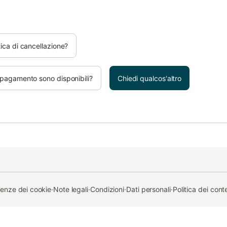
tica di cancellazione?
 pagamento sono disponibili?
Chiedi qualcos'altro
renze dei cookie
·
Note legali
·
Condizioni
·
Dati personali
·
Politica dei cont