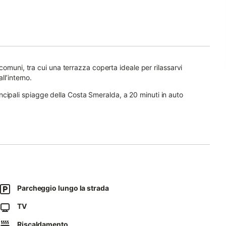
omuni, tra cui una terrazza coperta ideale per rilassarvi
ll’interno.
principali spiagge della Costa Smeralda, a 20 minuti in auto
 meno di un’ora di macchina.
 a marzo.
Parcheggio lungo la strada
rovano al primo piano e sono separate dal resto della casa.
TV
Riscaldamento