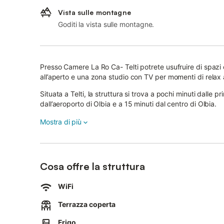
Vista sulle montagne
Goditi la vista sulle montagne.
Presso Camere La Ro Ca- Telti potrete usufruire di spazi c
all’aperto e una zona studio con TV per momenti di relax a
Situata a Telti, la struttura si trova a pochi minuti dalle 
dall’aeroporto di Olbia e a 15 minuti dal centro di Olbia.
Le spiagge di San Teodoro e Budoni sono raggiungibili in
Mostra di più
Parcheggio disponibile in strada.
Il riscaldamento con stufa elettrica è attivo da novembre
Cosa offre la struttura
Eventi non ammessi.
WiFi
Le camere fanno parte della casa della proprietaria, si t
Terrazza coperta
Frigo