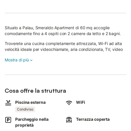
Situato a Palau, Smeraldo Apartment di 60 mq accoglie
comodamente fino a 4 ospiti con 2 camere da letto e 2 bagni.
Troverete una cucina completamente attrezzata, Wi-Fi ad alta
velocità ideale per videochiamate, aria condizionata, TV, video
on demand, lavatrice e self check-in per la vostra comodità. Gli
Mostra di più
interni senza barriere garantiscono facile accessibilità durante
tutto il soggiorno.
All’esterno potrete rilassarvi nel giardino privato, sulla terrazza
coperta o su quella scoperta, tutte con splendida vista sul mare
Cosa offre la struttura
e sulle montagne.
Una doccia esterna aggiunge praticità, mentre la piscina
Piscina esterna
WiFi
all’aperto in comune offre un piacevole momento di relax
Condiviso
durante la vacanza.
Parcheggio nella
Terrazza coperta
Avrete a disposizione 1 posto auto in comune in loco e ulteriore
proprietà
parcheggio disponibile in strada.