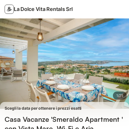
Foto
Servizi
Recensioni
La Dolce Vita Rentals Srl
1
/
25
Scegli la data per ottenere i prezzi esatti
Casa Vacanze 'Smeraldo Apartment '
con Vista Mare, Wi-Fi e Aria