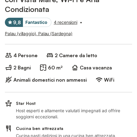
Condizionata
9,8
Fantastico
4 recensioni
•
Palau (villaggio), Palau (Sardegna)
4 Persone
2 Camere da letto
2 Bagni
60 m²
Casa vacanza
Animali domestici non ammessi
WiFi
Star Host
Host esperti e altamente valutati impegnati ad offrire
soggiorni eccezionali.
Cucina ben attrezzata
Cucina pasti deliziosi in una cucina ben attrezzata.