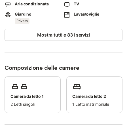
Aria condizionata
TV
Teli mare forniti.
Giardino
Lavastoviglie
Non sono ammessi eventi.
Privato
La proprietà si trova vicino alla spiaggia, ideale per attività
balneari.
Mostra tutti e 83 i servizi
Un campo da tennis si trova a 15 minuti a piedi dalla proprietà.
Composizione delle camere
Camera da letto 1
Camera da letto 2
2
Letti singoli
1
Letto matrimoniale