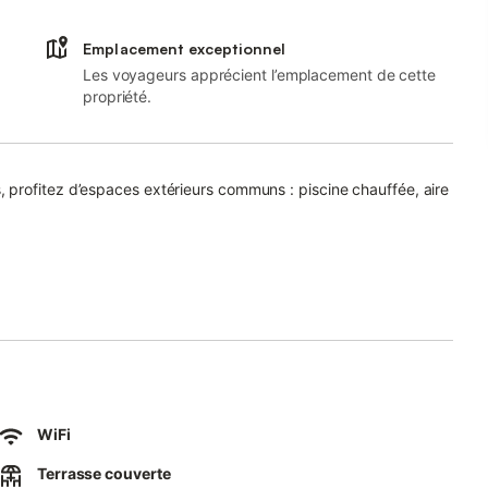
Emplacement exceptionnel
Les voyageurs apprécient l’emplacement de cette
propriété.
profitez d’espaces extérieurs communs : piscine chauffée, aire
de mi-avril à mi-octobre, tous les jours de 10h à 19h, pour
WiFi
Terrasse couverte