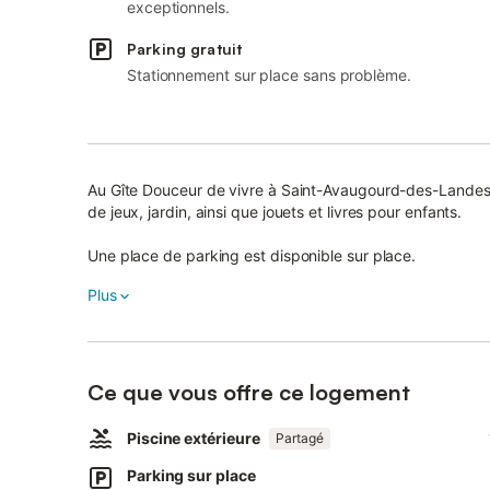
exceptionnels.
Parking gratuit
Stationnement sur place sans problème.
Au Gîte Douceur de vivre à Saint-Avaugourd-des-Landes, 
de jeux, jardin, ainsi que jouets et livres pour enfants.
Une place de parking est disponible sur place.
Les événements ne sont pas autorisés sur la propriété.
Plus
Vous bénéficiez de l’accès à la piscine commune, ouverte 
prolonger vos moments de détente.
Ce que vous offre ce logement
Piscine extérieure
Partagé
Parking sur place