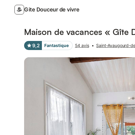
Gite Douceur de vivre
Photos
Équipements
Avis des voyageurs
Maison de vacances « Gîte Do
9,2
Fantastique
54 avis
•
Saint-Avaugourd-d